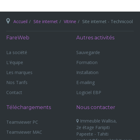
Accueil
Site internet
Vitrine
Site internet - Technicool
FareWeb
Autres activités
La société
Sauvegarde
L'équipe
Formation
Les marques
Installation
Nos Tarifs
E-mailing
Contact
Logiciel EBP
Téléchargements
Nous contacter
Immeuble Wallisa,
Teamviewer PC
2e étage Fariipiti
Teamviewer MAC
Papeete - Tahiti