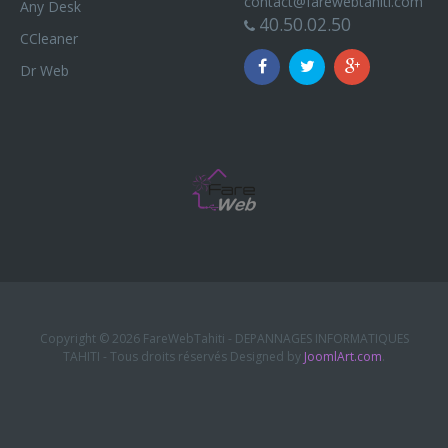
contact@farewebtahiti.com
Any Desk
40.50.02.50
CCleaner
Dr Web
Copyright © 2026 FareWebTahiti - DEPANNAGES INFORMATIQUES
TAHITI - Tous droits réservés Designed by
JoomlArt.com
.