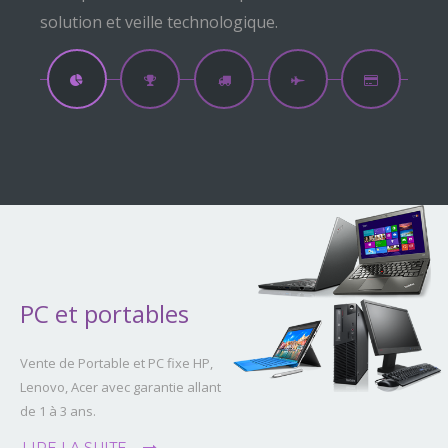
sécurité...
PC et portables
Vente de Portable et PC fixe HP,
Lenovo, Acer avec garantie allant
de 1 à 3 ans.